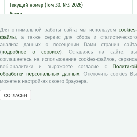
Текущий номер (Том 30, №3, 2026)
Архив
Рубрики
Для оптимальной работы сайта мы используем
cookies-
Авторы
файлы
, а также сервис для сбора и статистического
Статьи
анализа данных о посещении Вами страниц сайта
Подборка статей
(
подробнее о сервисе
). Оставаясь на сайте, в
соглашаетесь на использование cookies-файлов, сервиса
Авторам
веб-аналитики и выражаете согласие с
Политикой
обработки персональных данных
. Отключить cookies В
можете в настройках своего браузера.
Правила для авторов
Типовой лицензионный договор
СОГЛАСЕН
Публикационная этика
Согласие на обработку персональных данных
Авторские права
Рецензентам