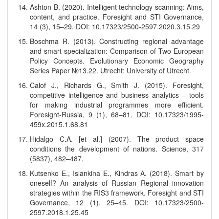
Ashton B. (2020). Intelligent technology scanning: Aims,
content, and practice. Foresight and STI Governance,
14 (3), 15–29. DOI: 10.17323/2500-2597.2020.3.15.29
Boschma R. (2013). Constructing regional advantage
and smart specialization: Comparison of Two European
Policy Concepts. Evolutionary Economic Geography
Series Paper №13.22. Utrecht: University of Utrecht.
Calof J., Richards G., Smith J. (2015). Foresight,
competitive intelligence and business analytics – tools
for making industrial programmes more efficient.
Foresight-Russia, 9 (1), 68–81. DOI: 10.17323/1995-
459x.2015.1.68.81
Hidalgo C.A. [et al.] (2007). The product space
conditions the development of nations. Science, 317
(5837), 482–487.
Kutsenko E., Islankina E., Kindras A. (2018). Smart by
oneself? An analysis of Russian Regional innovation
strategies within the RIS3 framework. Foresight and STI
Governance, 12 (1), 25–45. DOI: 10.17323/2500-
2597.2018.1.25.45