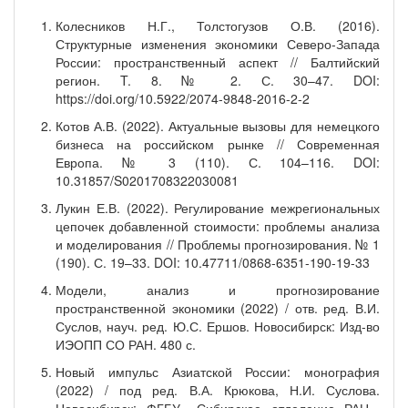
Колесников Н.Г., Толстогузов О.В. (2016).
Структурные изменения экономики Северо-Запада
России: пространственный аспект // Балтийский
регион. T. 8. № 2. С. 30–47. DOI:
https://doi.org/10.5922/2074-9848-2016-2-2
Котов А.В. (2022). Актуальные вызовы для немецкого
бизнеса на российском рынке // Современная
Европа. № 3 (110). С. 104–116. DOI:
10.31857/S0201708322030081
Лукин Е.В. (2022). Регулирование межрегиональных
цепочек добавленной стоимости: проблемы анализа
и моделирования // Проблемы прогнозирования. № 1
(190). С. 19–33. DOI: 10.47711/0868-6351-190-19-33
Модели, анализ и прогнозирование
пространственной экономики (2022) / отв. ред. В.И.
Суслов, науч. ред. Ю.С. Ершов. Новосибирск: Изд-во
ИЭОПП СО РАН. 480 с.
Новый импульс Азиатской России: монография
(2022) / под ред. В.А. Крюкова, Н.И. Суслова.