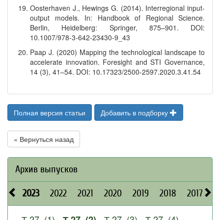
Oosterhaven J., Hewings G. (2014). Interregional input-
output models. In: Handbook of Regional Science.
Berlin, Heidelberg: Springer, 875–901. DOI:
10.1007/978-3-642-23430-9_43
Paap J. (2020) Mapping the technological landscape to
accelerate innovation. Foresight and STI Governance,
14 (3), 41–54. DOI: 10.17323/2500-2597.2020.3.41.54
Полная версия статьи
Добавить в подборку
« Вернуться назад
Архив выпусков
2023
2022
2021
2020
2019
2018
2017
2
Т.27, (1)
Т.27, (3)
Т.27, (4)
Т.27, (2)