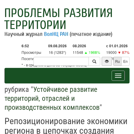
ПРОБЛЕМЫ РАЗВИТИЯ
ТЕРРИТОРИИ
Научный журнал
ВолНЦ РАН
(печатное издание)
6:52
09.08.2026
08.2026
с 01.01.2026
Просмотры
16 (1283*)
11548
▲ 1988%
19000
▼ 87%
Посетители
16 (1259*)
11332
▲ 2657%
18761
▼ 86%
Ru
En
* - в среднем в день за текущий месяц
Toggle
navigat
рубрика "
Устойчивое развитие
территорий, отраслей и
производственных комплексов
"
Репозиционирование экономики
региона в цепочках создания