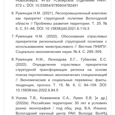
Новосибирск: ФГБУ «Сибирское отделение РАН».
572 с. DOI: 10.53954/9785604782491
Румянцев Н.М. (2021). Лесопромышленный комплекс
как приоритет структурной политики Вологодской
области // Проблемы развития территории. Т. 25. №
6. С. 51–66. DOI: 10.15838/ptd.2021.6.116.3
Румянцев Н.М. (2022). Обоснование отраслевых
приоритетов региональной структурной политики с
использованием межотраслевого // Вестник ПНИПУ.
Социально-экономические науки. № 4. С. 295–309.
Румянцев Н.М., Леонидова Е.Г., Губанова Е.С.
(2022). Определение отраслевых приоритетов
структурной трансформации региона на основе
поиска перспективных экономических специализаций
// Экономические и социальные перемены: факты,
тенденции, прогноз. Т. 15. № 6. С. 94–109. DOI:
10.15838/esc.2022.6.84.5
Ускова Т.В., Кожевников С.А., Лукин Е.В. [и др.]
(2022a). Российские территории: 30 лет в условиях
рынка: монография / под общ. ред. В.А. Ильина;
Вологодский научный центр РАН. Вологда: ВолНЦ