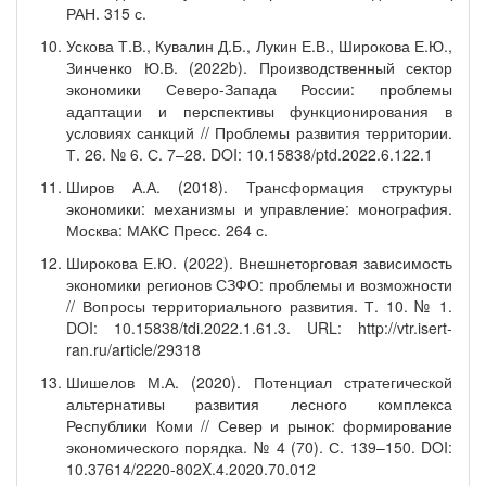
РАН. 315 с.
Ускова Т.В., Кувалин Д.Б., Лукин Е.В., Широкова Е.Ю.,
Зинченко Ю.В. (2022b). Производственный сектор
экономики Северо-Запада России: проблемы
адаптации и перспективы функционирования в
условиях санкций // Проблемы развития территории.
Т. 26. № 6. С. 7–28. DOI: 10.15838/ptd.2022.6.122.1
Широв А.А. (2018). Трансформация структуры
экономики: механизмы и управление: монография.
Москва: МАКС Пресс. 264 с.
Широкова Е.Ю. (2022). Внешнеторговая зависимость
экономики регионов СЗФО: проблемы и возможности
// Вопросы территориального развития. Т. 10. № 1.
DOI: 10.15838/tdi.2022.1.61.3. URL: http://vtr.isert-
ran.ru/article/29318
Шишелов М.А. (2020). Потенциал стратегической
альтернативы развития лесного комплекса
Республики Коми // Север и рынок: формирование
экономического порядка. № 4 (70). С. 139–150. DOI:
10.37614/2220-802X.4.2020.70.012