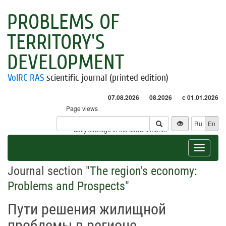
PROBLEMS OF
TERRITORY'S
DEVELOPMENT
VolRC RAS
scientific journal (printed edition)
07.08.2026
08.2026
с 01.01.2026
Page views
Visitors
Ru
En
* - daily average in the current month
Toggle
navigat
Journal section "
The region's economy:
Problems and Prospects
"
Пути решения жилищной
проблемы в регионе