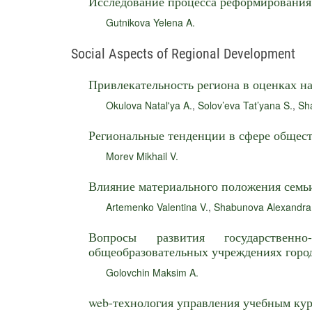
Исследование процесса реформирования
Gutnikova Yelena A.
Social Aspects of Regional Development
Привлекательность региона в оценках н
Okulova Natal'ya A.
,
Solov’eva Tat’yana S.
,
Sh
Региональные тенденции в сфере общест
Morev Mikhail V.
Влияние материального положения семьи
Artemenko Valentina V.
,
Shabunova Alexandra
Вопросы развития государственно
общеобразовательных учреждениях горо
Golovchin Maksim A.
web-технология управления учебным кур