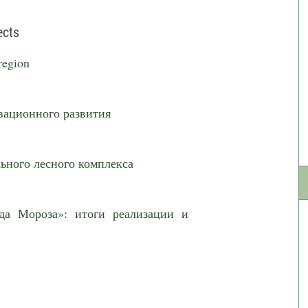
ects
region
вационного развития
ьного лесного комплекса
да Мороза»: итоги реализации и