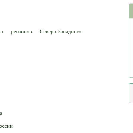
а регионов Северо-Западного
а
России