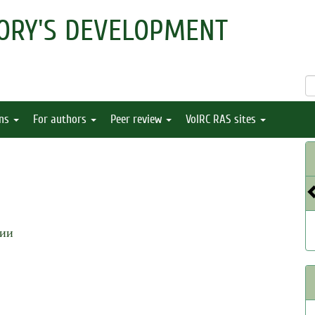
ORY'S DEVELOPMENT
ons
For authors
Peer review
VolRC RAS sites
ции