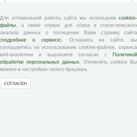
Памятка рецензенту
Положение о рецензировании
Для оптимальной работы сайта мы используем
cookies-
Форма рецензии
файлы
, а также сервис для сбора и статистического
анализа данных о посещении Вами страниц сайта
(
подробнее о сервисе
). Оставаясь на сайте, в
Журналы ВолНЦ РАН
соглашаетесь на использование cookies-файлов, сервиса
веб-аналитики и выражаете согласие с
Политикой
обработки персональных данных
. Отключить cookies В
Экономические и социальные перемены
можете в настройках своего браузера.
Проблемы развития территории
Вопросы территориального развития
СОГЛАСЕН
Социальное пространство
Юный экономист
АгроЗооТехника