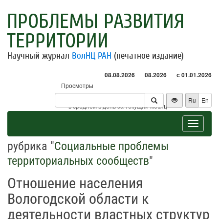
ПРОБЛЕМЫ РАЗВИТИЯ
ТЕРРИТОРИИ
Научный журнал
ВолНЦ РАН
(печатное издание)
08.08.2026
08.2026
с 01.01.2026
Просмотры
Посетители
Ru
En
* - в среднем в день за текущий месяц
Toggle
navigat
рубрика "
Социальные проблемы
территориальных сообществ
"
Отношение населения
Вологодской области к
деятельности властных структур