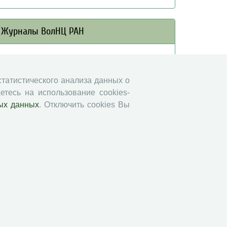
Журналы ВолНЦ РАН
Экономические и социальные перемены
Проблемы развития территории
 статистического анализа данных о
Вопросы территориального развития
етесь на использование cookies-
Социальное пространство
ых данных
. Отключить cookies Вы
Юный экономист
АгроЗооТехника