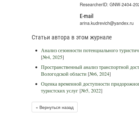
ResearcherID: GNW-2404-20
E-mail
arina.kudrevich@yandex.ru
Статьи автора в этом журнале
Анализ сезонности потенциального туристиче
[
№4, 2025
]
Пространственный анализ транспортной дос
Вологодской области
[
№6, 2024
]
Оценка временной доступности придорожного
туристских услуг
[
№5, 2022
]
« Вернуться назад