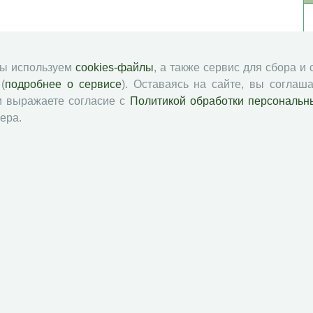
мы используем
cookies-файлы
, а также сервис для сбора и
(
подробнее о сервисе
). Оставаясь на сайте, вы соглаша
и выражаете согласие с
Политикой обработки персональн
ера.
й академии наук
Attribution-NonCommercial-NoDerivatives 4.0 International License
 и распространять без дополнительного разрешения