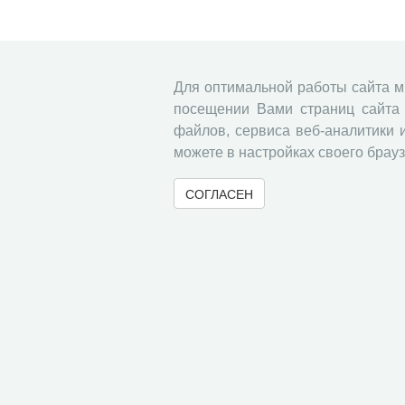
Для оптимальной работы сайта 
посещении Вами страниц сайта 
файлов, сервиса веб-аналитики 
можете в настройках своего брауз
СОГЛАСЕН
© 2000-2026 Вологодский научный центр Российско
Контент доступен под лицензией
Creative Commons 
Метаданные издания можно просматривать, скачивать, копировать