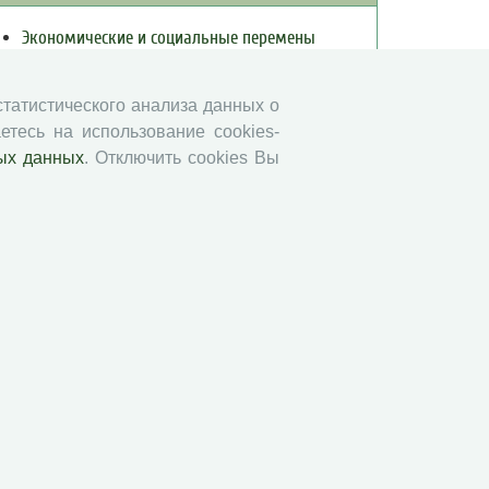
Экономические и социальные перемены
Проблемы развития территории
Вопросы территориального развития
 статистического анализа данных о
Социальное пространство
етесь на использование cookies-
ых данных
. Отключить cookies Вы
Юный экономист
АгроЗооТехника