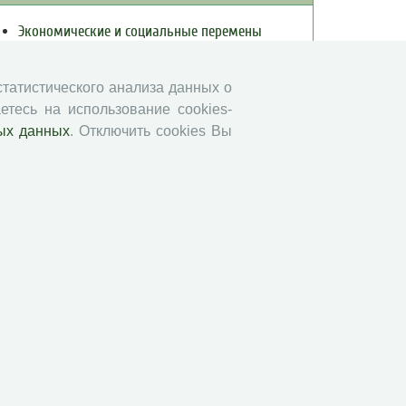
Экономические и социальные перемены
Проблемы развития территории
Вопросы территориального развития
 статистического анализа данных о
Социальное пространство
етесь на использование cookies-
ых данных
. Отключить cookies Вы
Юный экономист
АгроЗооТехника