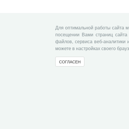
Для оптимальной работы сайта 
посещении Вами страниц сайта 
файлов, сервиса веб-аналитики 
можете в настройках своего брауз
СОГЛАСЕН
© 2000-2026 Вологодский научный центр Российско
Контент доступен под лицензией
Creative Commons 
Метаданные издания можно просматривать, скачивать, копировать