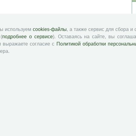
мы используем
cookies-файлы
, а также сервис для сбора и
(
подробнее о сервисе
). Оставаясь на сайте, вы соглаша
и выражаете согласие с
Политикой обработки персональн
ера.
й академии наук
Attribution-NonCommercial-NoDerivatives 4.0 International License
 и распространять без дополнительного разрешения