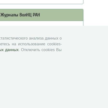
Журналы ВолНЦ РАН
Экономические и социальные перемены
Проблемы развития территории
 статистического анализа данных о
Вопросы территориального развития
етесь на использование cookies-
Социальное пространство
ых данных
. Отключить cookies Вы
Юный экономист
АгроЗооТехника