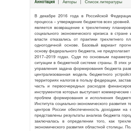
|
Авторы
|
Список литературы
Аннотация
В декабре 2016 года в Российской Федераци
процесса – утверждение бюджетов всех уровней.
является возвращение к трехлетнему планирова
социального экономического кризиса в стране
власти отказались от практики трехлетнего 
одногодичной основе. Базовый вариант прогн
основу федерального бюджета, не предполагает 
2017–2019 годах. Судя по основным параметр
ситуации в бюджетной системе страны. В этих 
управления задача формирования бюджета разви
централизованная модель бюджетного устрой
территориях налогов в пользу федерации, заста
часть и первоочередных расходов финансиров
инструментов которых выступают коммерческие 
проблем формирования и исполнения бюджето
Института социально-экономического развития т
центров России обеспеченность доходами на 
представлены результаты анализа бюджета город
заключалась в определении того, как трех
экономического развития областной столицы. По