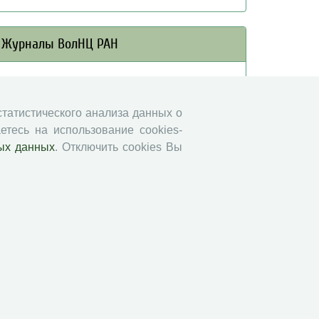
Журналы ВолНЦ РАН
Экономические и социальные перемены
Проблемы развития территории
 статистического анализа данных о
Вопросы территориального развития
етесь на использование cookies-
Социальное пространство
ых данных
. Отключить cookies Вы
Юный экономист
АгроЗооТехника