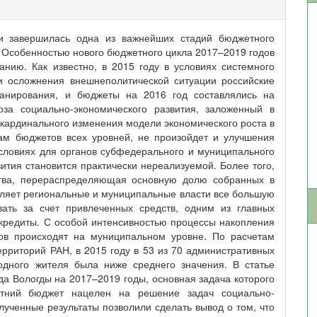
и завершилась одна из важнейших стадий бюджетного
 Особенностью нового бюджетного цикла 2017–2019 годов
нию. Как известно, в 2015 году в условиях системного
 и осложнения внешнеполитической ситуации российские
планирования, и бюджеты на 2016 год составлялись на
оза социально-экономического развития, заложенный в
кардинального изменения модели экономического роста в
ам бюджетов всех уровней, не произойдет и улучшения
условиях для органов субфедерального и муниципального
тия становится практически нереализуемой. Более того,
ства, перераспределяющая основную долю собранных в
вляет региональные и муниципальные власти все большую
ать за счет привлеченных средств, одним из главных
кредиты. С особой интенсивностью процессы накопления
в происходят на муниципальном уровне. По расчетам
ерриторий РАН, в 2015 году в 53 из 70 административных
одного жителя была ниже среднего значения. В статье
а Вологды на 2017–2019 годы, основная задача которого
летний бюджет нацелен на решение задач социально-
лученные результаты позволили сделать вывод о том, что