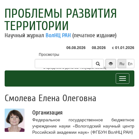
ПРОБЛЕМЫ РАЗВИТИЯ
ТЕРРИТОРИИ
Научный журнал
ВолНЦ РАН
(печатное издание)
06.08.2026
08.2026
с 01.01.2026
Просмотры
Посетители
Ru
En
* - в среднем в день за текущий месяц
Toggle
navigat
Смолева Елена Олеговна
Организация
Федеральное государственное бюджетное
учреждение науки «Вологодский научный центр
Российской академии наук» (ФГБУН ВолНЦ РАН)