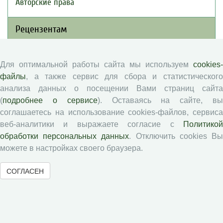
Авторские права
Рецензентам
Памятка рецензенту
Для оптимальной работы сайта мы используем
cookies-
Положение о рецензировании
файлы
, а также сервис для сбора и статистического
Форма рецензии
анализа данных о посещении Вами страниц сайта
(
подробнее о сервисе
). Оставаясь на сайте, в
соглашаетесь на использование cookies-файлов, сервиса
Журналы ВолНЦ РАН
веб-аналитики и выражаете согласие с
Политикой
обработки персональных данных
. Отключить cookies В
можете в настройках своего браузера.
Экономические и социальные перемены
Проблемы развития территории
СОГЛАСЕН
Вопросы территориального развития
Социальное пространство
Юный экономист
АгроЗооТехника